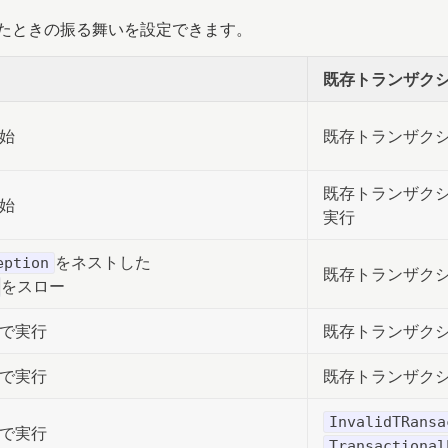
れたときの振る舞いを設定できます。
既存トランザク
始
既存トランザク
既存トランザク
始
実行
をネストした
eption
既存トランザク
をスロー
で実行
既存トランザク
で実行
既存トランザク
InvalidTRansa
で実行
Transactional