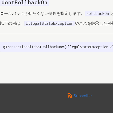
dontRollbackOn
ロールバックさせたくない例外を指定します。
rollbackOn
以下の例は、
やこれを継承した例
IllegalStateException
Subscribe