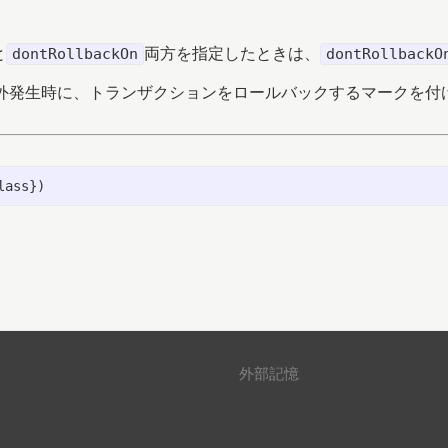
と
両方を指定したときは、
dontRollbackOn
dontRollbackO
外発生時に、トランザクションをロールバックするマークを付
外部記憶