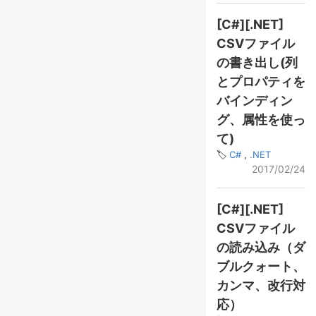
[C#][.NET]
CSVファイル
の書き出し(列
とプロパティを
バインディン
グ、属性を使っ
て)
C#
.NET
2017/02/24
[C#][.NET]
CSVファイル
の読み込み（ダ
ブルクォート、
カンマ、改行対
応）