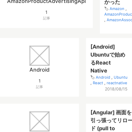
AmazonProductAdvertisingApi
かった
Amazon
1
AmazonProduct
記事
AmazonAssoc
[Android]
Ubuntuで始め
るReact
Android
Native
Android
Ubuntu
1
React
reactnative
記事
2018/08/15
[Angular] 画面を
引っ張ってリロ
ド (pull to