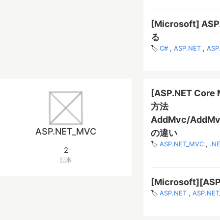
[Microsoft]
る
C#
ASP.NET
ASP
[ASP.NET C
方法
AddMvc/AddMvc
ASP.NET_MVC
の違い
ASP.NET_MVC
.N
2
記事
[Microsoft][A
ASP.NET
ASP.NE