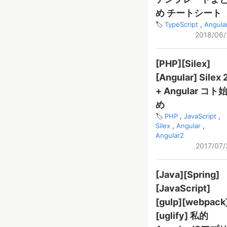
め チートシート
TypeScript
Angula
2018/06/
[PHP][Silex]
[Angular] Silex 
+ Angular コト
め
PHP
JavaScript
Silex
Angular
Angular2
2017/07/
[Java][Spring]
[JavaScript]
[gulp][webpack
[uglify] 私的