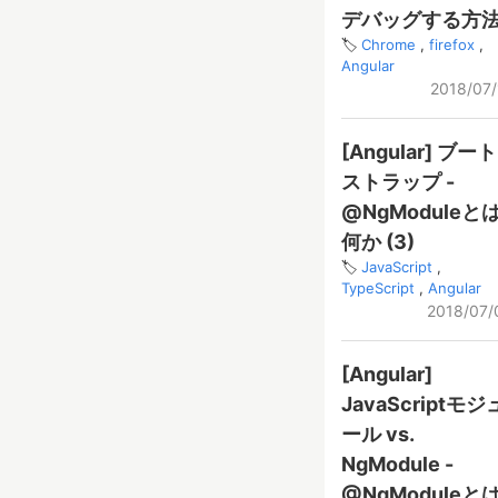
デバッグする方
Chrome
firefox
Angular
2018/07/
[Angular] ブート
ストラップ -
@NgModuleと
何か (3)
JavaScript
TypeScript
Angular
2018/07/
[Angular]
JavaScriptモジ
ール vs.
NgModule -
@NgModuleと