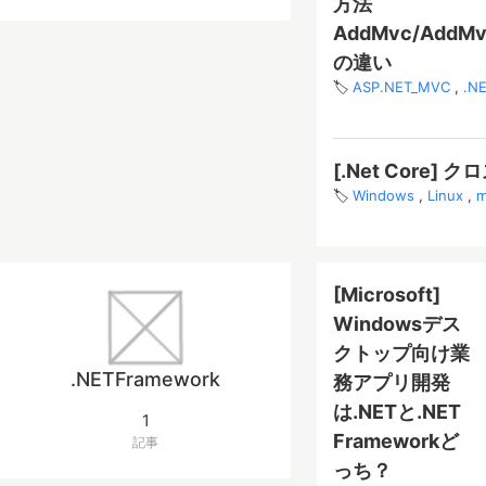
方法
AddMvc/AddMvc
の違い
ASP.NET_MVC
.N
[.Net Core]
Windows
Linux
m
[Microsoft]
Windowsデス
クトップ向け業
.NETFramework
務アプリ開発
は.NETと.NET
1
Frameworkど
記事
っち？