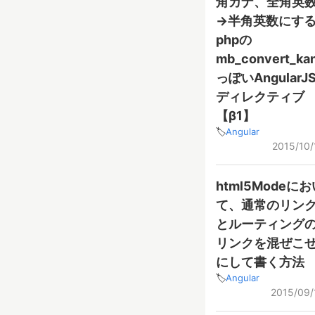
角カナ、全角英
→半角英数にす
phpの
mb_convert_ka
っぽいAngularJ
ディレクティブ
【β1】
Angular
2015/10/
html5Modeに
て、通常のリン
とルーティング
リンクを混ぜこ
にして書く方法
Angular
2015/09/