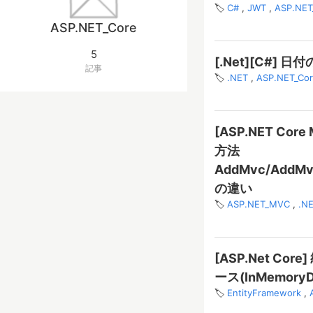
C#
JWT
ASP.NET
ASP.NET_Core
5
[.Net][C#]
記事
.NET
ASP.NET_Co
[ASP.NET C
方法
AddMvc/AddMvc
の違い
ASP.NET_MVC
.N
[ASP.Net Cor
ース(InMemor
EntityFramework