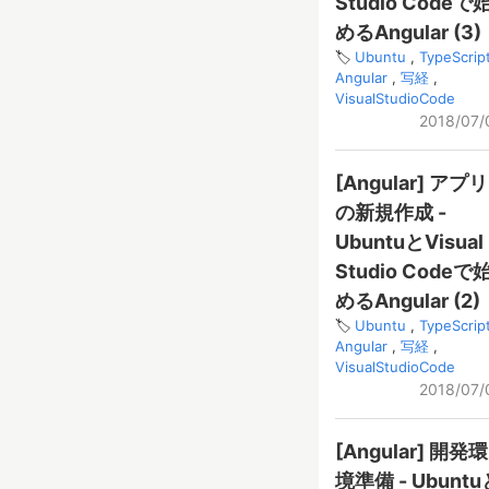
Studio Codeで
めるAngular (3)
Ubuntu
TypeScrip
Angular
写経
VisualStudioCode
2018/07/
[Angular] アプリ
の新規作成 -
UbuntuとVisual
Studio Codeで
めるAngular (2)
Ubuntu
TypeScrip
Angular
写経
VisualStudioCode
2018/07/
[Angular] 開発環
境準備 - Ubuntu