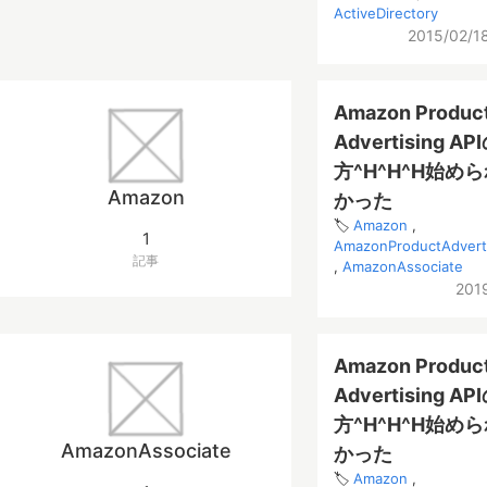
ActiveDirectory
2015/02/1
Amazon Produc
Advertising A
方^H^H^H始め
Amazon
かった
Amazon
1
AmazonProductAdverti
記事
AmazonAssociate
201
Amazon Produc
Advertising A
方^H^H^H始め
AmazonAssociate
かった
Amazon