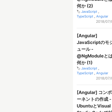
何か (2)
JavaScript
TypeScript
Angular
2018/07/
[Angular]
JavaScriptのモ
ュール -
@NgModuleと
何か (1)
JavaScript
TypeScript
Angular
2018/07/
[Angular] コンポ
ーネントの作成 -
UbuntuとVisual