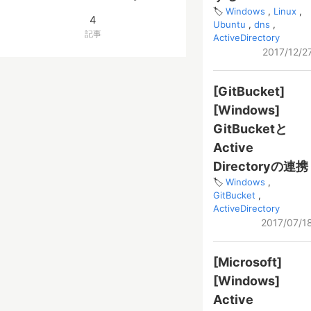
Windows
Linux
4
Ubuntu
dns
記事
ActiveDirectory
2017/12/2
[GitBucket]
[Windows]
GitBucketと
Active
Directoryの連携
Windows
GitBucket
ActiveDirectory
2017/07/1
[Microsoft]
[Windows]
Active