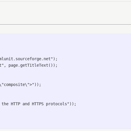
lunit.sourceforge.net");

", page.getTitleText());

"composite\">"));

the HTTP and HTTPS protocols"));
