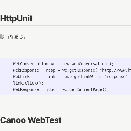
HttpUnit
順当な感じ。
    WebConversation wc = new WebConversation();

    WebResponse   resp = wc.getResponse( "http://www.h
    WebLink       link = resp.getLinkWith( "response" 
    link.click();                                     
Canoo WebTest