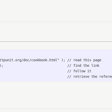
ttpunit.org/doc/cookbook.html" ); // read this page

);                                // find the link

                                  // follow it
