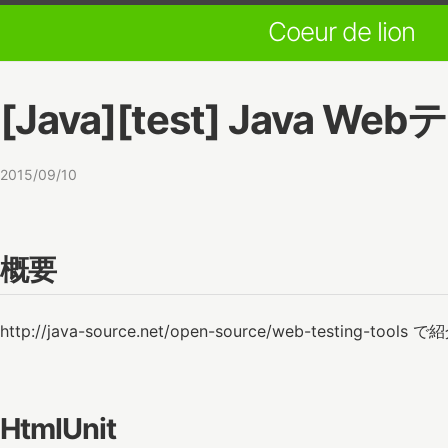
Coeur de lion
[Java][test] Jav
2015/09/10
概要
http://java-source.net/open-source/web-t
HtmlUnit