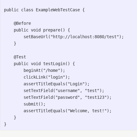
public class ExampleWebTestCase {

    @Before

    public void prepare() {

        setBaseUrl("http://localhost:8080/test");

    }

    @Test

    public void testLogin() {

        beginAt("/home");

        clickLink("login");

        assertTitleEquals("Login");

        setTextField("username", "test");

        setTextField("password", "test123");

        submit();

        assertTitleEquals("Welcome, test!");

    }
