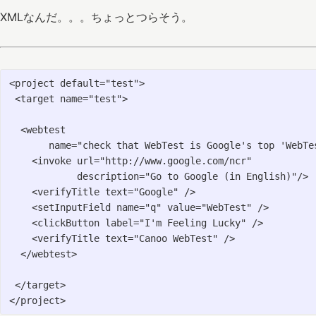
XMLなんだ。。。ちょっとつらそう。
<project default="test">

 <target name="test">

  <webtest 

       name="check that WebTest is Google's top 'WebTes
    <invoke url="http://www.google.com/ncr" 

            description="Go to Google (in English)"/>

    <verifyTitle text="Google" />

    <setInputField name="q" value="WebTest" />

    <clickButton label="I'm Feeling Lucky" />

    <verifyTitle text="Canoo WebTest" />

  </webtest>

 </target>
