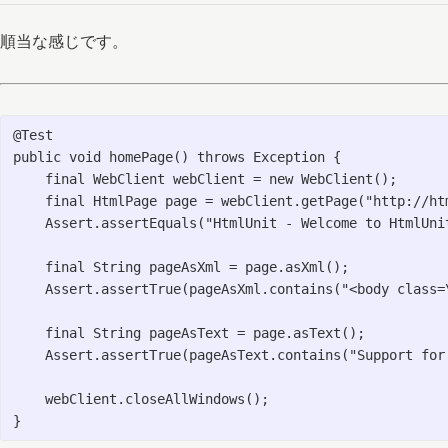
順当な感じです。
@Test

public void homePage() throws Exception {

    final WebClient webClient = new WebClient();

    final HtmlPage page = webClient.getPage("http://htm
    Assert.assertEquals("HtmlUnit - Welcome to HtmlUnit
    final String pageAsXml = page.asXml();

    Assert.assertTrue(pageAsXml.contains("<body class=\
    final String pageAsText = page.asText();

    Assert.assertTrue(pageAsText.contains("Support for 
    webClient.closeAllWindows();
