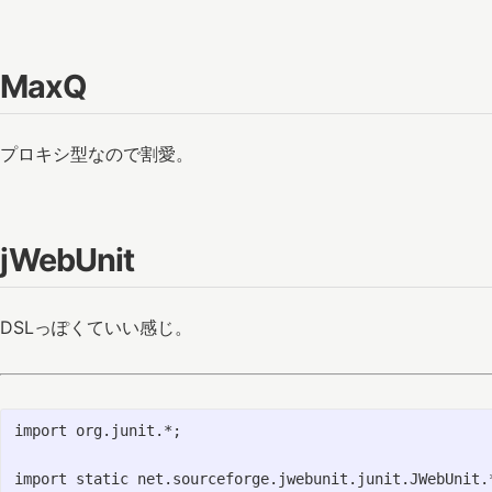
MaxQ
プロキシ型なので割愛。
jWebUnit
DSLっぽくていい感じ。
import org.junit.*;

import static net.sourceforge.jwebunit.junit.JWebUnit.*