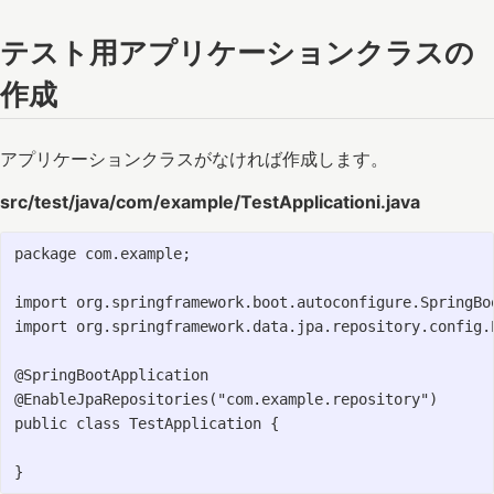
テスト用アプリケーションクラスの
作成
アプリケーションクラスがなければ作成します。
src/test/java/com/example/TestApplicationi.java
package com.example;

import org.springframework.boot.autoconfigure.SpringBoo
import org.springframework.data.jpa.repository.config.E
@SpringBootApplication

@EnableJpaRepositories("com.example.repository")

public class TestApplication {
