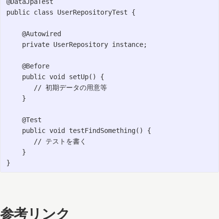
@DataJpaTest

public class UserRepositoryTest {

    @Autowired

    private UserRepository instance;

    @Before

    public void setUp() {

       // 初期データの用意等

    }

    @Test

    public void testFindSomething() {

       // テストを書く

    }

参考リンク