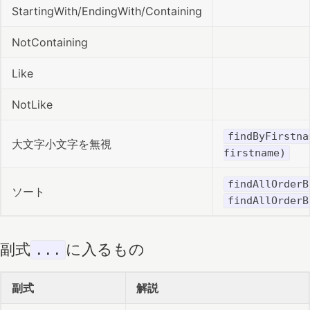
StartingWith/EndingWith/Containing
NotContaining
Like
NotLike
findByFirstna
大文字小文字を無視
firstname)
findAllOrderB
ソート
findAllOrderB
副式
に入るもの
...
副式
解説