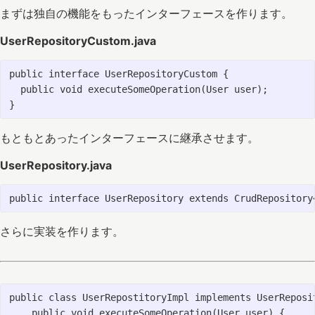
まずは独自の機能をもったインターフェースを作ります。
UserRepositoryCustom.java
public interface UserRepositoryCustom {

  public void executeSomeOperation(User user);

もともとあったインターフェースに継承させます。
UserRepository.java
さらに実装を作ります。
public class UserRepostitoryImpl implements UserReposit
    public void executeSomeOperation(User user) {
