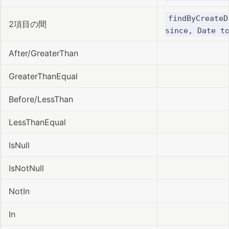
findByCreateD
2項目の間
since, Date t
After/GreaterThan
GreaterThanEqual
Before/LessThan
LessThanEqual
IsNull
IsNotNull
NotIn
In