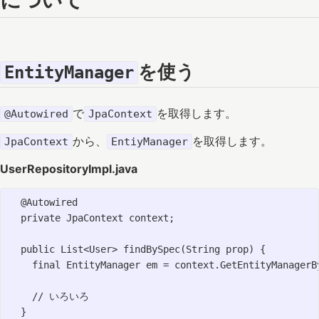
を使う
EntityManager
で
を取得します。
@Autowired
JpaContext
から、
を取得します。
JpaContext
EntiyManager
UserRepositoryImpl.java
  @Autowired

  private JpaContext context;

  public List<User> findBySpec(String prop) {

    final EntityManager em = context.GetEntityManagerBy
    // いろいろ

  }
