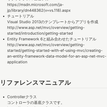
https://msdn.microsoft.com/ja-
jp/library/dn448362(v=vs.118).aspx
チュートリアル
Visual Studio 2013のテンプレートからアプリを作成
http://www.asp.net/mvc/overview/getting-
started/introduction/getting-started
Entity Framework 6と組み合わせたチュートリアル
http://www.asp.net/mvc/overview/getting-
started/getting-started-with-ef-using-mvc/creating-
an-entity-framework-data-model-for-an-asp-net-mvc-
application
リファレンスマニュアル
Controllerクラス
コントローラの基底クラスです。