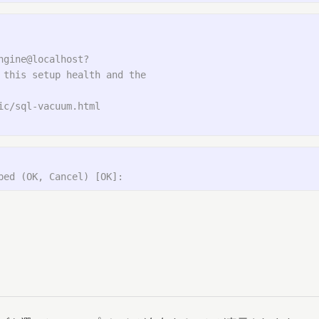
gine@localhost?

this setup health and the

c/sql-vacuum.html
