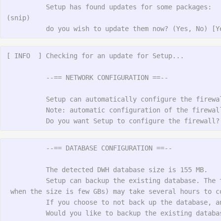
          Setup has found updates for some packages:

(snip)

[ INFO  ] Checking for an update for Setup...

          --== NETWORK CONFIGURATION ==--

          Setup can automatically configure the firewal
          Note: automatic configuration of the firewall
          --== DATABASE CONFIGURATION ==--

          The detected DWH database size is 155 MB.

          Setup can backup the existing database. The 
 when the size is few GBs) may take several hours to co
          If you choose to not back up the database, a