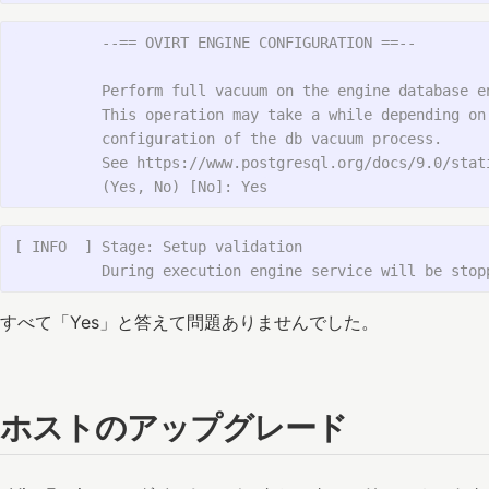
          --== OVIRT ENGINE CONFIGURATION ==--

          Perform full vacuum on the engine database en
          This operation may take a while depending on 
          configuration of the db vacuum process.

          See https://www.postgresql.org/docs/9.0/stati
[ INFO  ] Stage: Setup validation

すべて「Yes」と答えて問題ありませんでした。
ホストのアップグレード