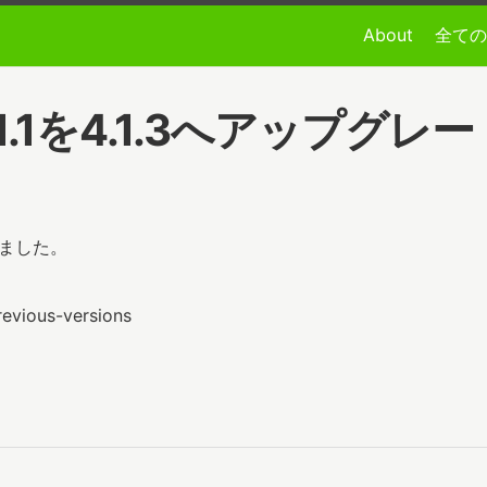
About
全ての
rt 4.1.1を4.1.3へアップグレ
ドしました。
revious-versions