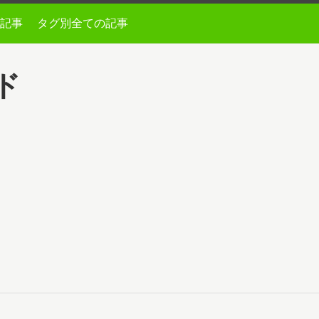
記事
タグ別全ての記事
ード