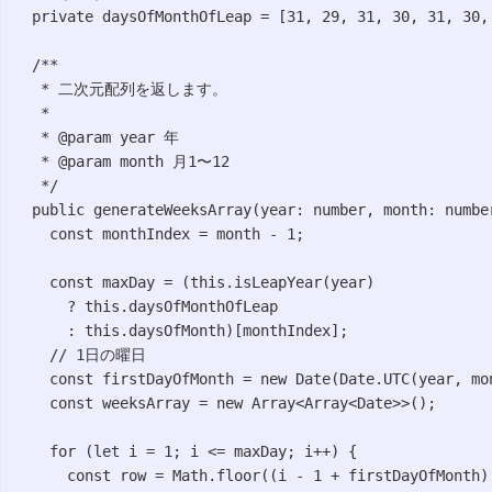
  private daysOfMonthOfLeap = [31, 29, 31, 30, 31, 30, 
  /**

   * 二次元配列を返します。

   * 

   * @param year 年

   * @param month 月1〜12

   */

  public generateWeeksArray(year: number, month: number
    const monthIndex = month - 1;

    const maxDay = (this.isLeapYear(year)

      ? this.daysOfMonthOfLeap

      : this.daysOfMonth)[monthIndex];

    // 1日の曜日

    const firstDayOfMonth = new Date(Date.UTC(year, mon
    const weeksArray = new Array<Array<Date>>();

    for (let i = 1; i <= maxDay; i++) {

      const row = Math.floor((i - 1 + firstDayOfMonth) 