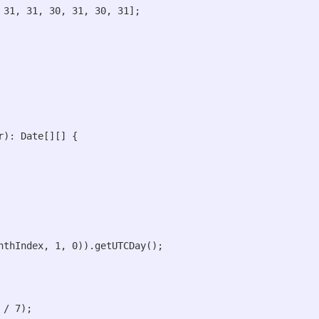
31, 31, 30, 31, 30, 31];

): Date[][] {

thIndex, 1, 0)).getUTCDay();

/ 7);
