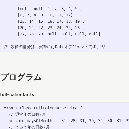
[

      [null, null, 1, 2, 3, 4, 5],

      [6, 7, 8, 9, 10, 11, 12],

      [13, 14, 15, 16, 17, 18, 19],

      [20, 21, 22, 23, 24, 25, 26],

      [27, 28, 29, null, null, null, null]

]

プログラム
full-calendar.ts
export class FullCalendarService {

  // 通常年の日数/月

  private daysOfMonth = [31, 28, 31, 30, 31, 30, 31, 31
  // うるう年の日数/月
