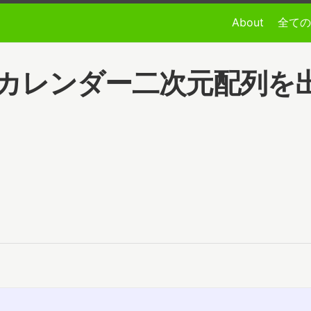
About
全ての
指定年月のカレンダー二次元配