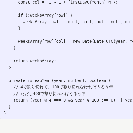
      const col = (i - 1 + firstDayOfMonth) % 7;

      if (!weeksArray[row]) {

        weeksArray[row] = [null, null, null, null, null
      }

      weeksArray[row][col] = new Date(Date.UTC(year, mo
    }

    return weeksArray;

  }

  private isLeapYear(year: number): boolean {

    // 4で割り切れて、100で割り切れなければうるう年

    // ただし400で割り切れればうるう年

    return (year % 4 === 0 && year % 100 !== 0) || year
  }
