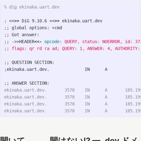
% dig ekinaka.uart.dev                                
;
<<
>>
 DiG 9.10.6 <<
>>
;
;
;
;
;
;
 ->>HEADER
<<-
opcode
;
;
;
;
;
;
ekinaka.uart.dev.       3578    IN      A       185.199
ekinaka.uart.dev.       3578    IN      A       185.199
ekinaka.uart.dev.       3578    IN      A       185.199
開いて、、、開けない!? — .dev ドメ